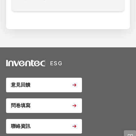
XSRF Token
Google Fonts
Google Recaptcha
ESG
Youtube Video Iframe
意見回饋
Youtube Video Iframe
問卷填寫
聯絡資訊
Youtube Video Iframe
Google Analytics