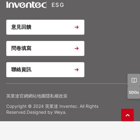
ESG
Youtube Video Iframe
意見回饋
Youtube Video Iframe
問卷填寫
聯絡資訊
Youtube Video Iframe
Google Analytics
Google Tag Manager
隱私權政策
偏好設置
SDGs
英業達官網
網站地圖
隱私權政策
Copyright © 2024 英業達 Inventec. All Rights
確認我的選擇
全部拒絕
同意全部
Reserved.Designed by
Weya
.