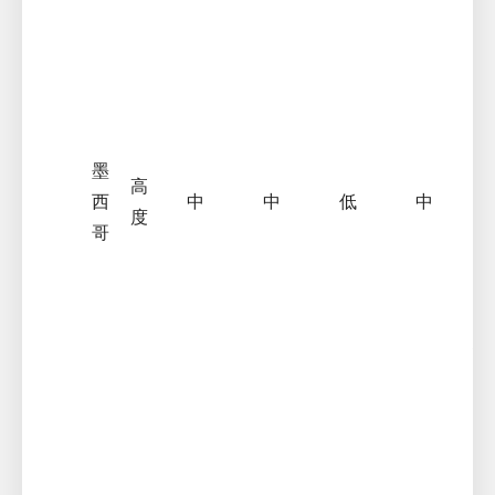
應
制
以
應
溫
害
墨
高
西
中
中
低
中
度
2
哥
展
適
於
態
高
下
生
模