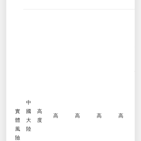
式
提
關
度
建
持
計
性
置
關
電
中
變
實
國
高
高
高
高
高
施
體
大
度
如
風
陸
陽
險