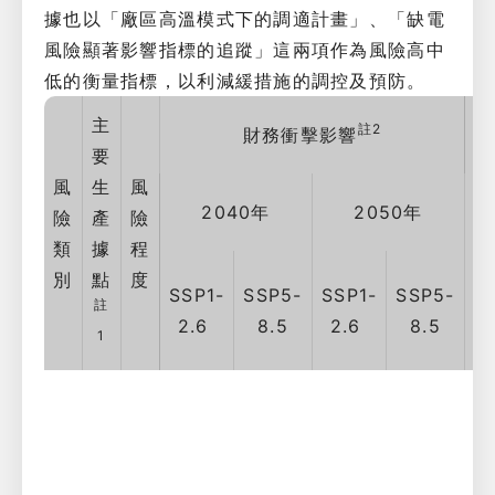
據也以「廠區高溫模式下的調適計畫」、「缺電
風險顯著影響指標的追蹤」這兩項作為風險高中
低的衡量指標，以利減緩措施的調控及預防。
主
註2
財務衝擊影響
要
風
生
風
2040年
2050年
險
產
險
類
據
程
別
點
度
SSP1-
SSP5-
SSP1-
SSP5-
註
2.6
8.5
2.6
8.5
1
1.
立
關