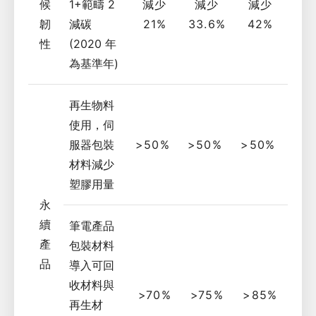
候
1+範疇 2
減少
減少
減少
韌
減碳
21%
33.6%
42%
性
(2020 年
為基準年)
再生物料
使用，伺
服器包裝
>50%
>50%
>50%
材料減少
塑膠用量
永
續
筆電產品
產
包裝材料
品
導入可回
收材料與
>70%
>75%
>85%
再生材