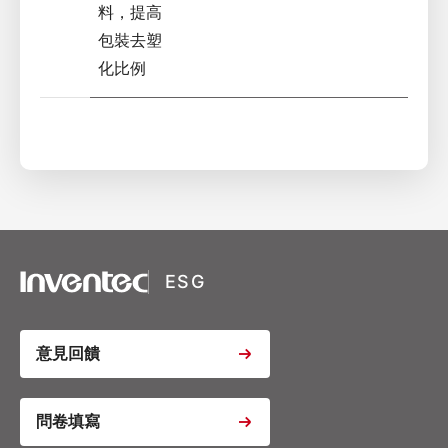
料，提高
包裝去塑
化比例
XSRF Token
Google Fonts
Google Recaptcha
ESG
Youtube Video Iframe
意見回饋
Youtube Video Iframe
問卷填寫