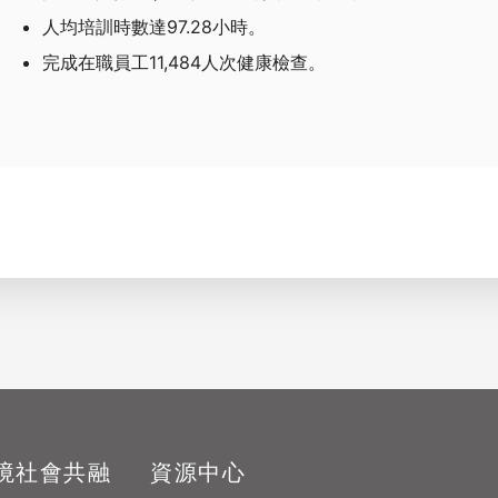
人均培訓時數達97.28小時。
完成在職員工11,484人次健康檢查。
XSRF Token
Google Font
Google Reca
境
社會共融
資源中心