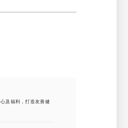
以強化企
理
同時結合
的決策回
建立專屬
理模式。
面對科技
的挑戰，
創新研
球智慧財
客戶對英
身心及福利，打造友善健
發
積極累積
勢，突顯
值。