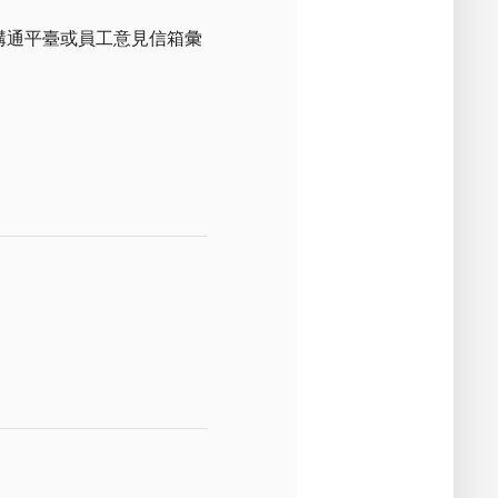
溝通／議
溝通平臺或員工意見信箱彙
違反商業
將對公司
譽造成重
商業道
透過各項
客戶關注
德
理制度有
以避免對
及聲譽之
響。
回應內容