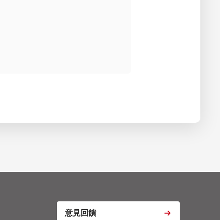
s
ptcha
意見回饋