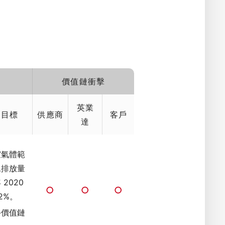
價值鏈衝擊
重大主
主題的
英業
題
年目標
供應商
客戶
達
室氣體範
二排放量
透過年度
2020
管理系統
○
○
○
2%。
大風險與
採取適當
手價值鏈
風險治