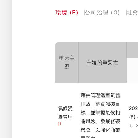
環境 (E)
公司治理 (G)
社會
重大主
主題的重要性
題
藉由管理溫室氣體
排放，落實減碳目
氣候變
20
標，並掌握氣候相
遷管理
準)
關風險、發展低碳
註
1、
機會，以強化商業