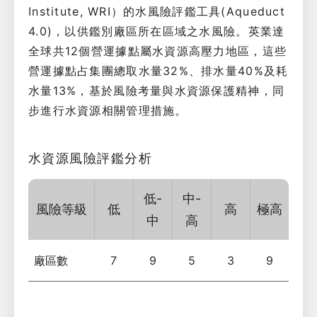
Institute, WRI）的水風險評鑑工具(Aqueduct
4.0)，以供鑑別廠區所在區域之水風險。英業達
全球共12個營運據點屬水資源高壓力地區，這些
營運據點占集團總取水量32%、排水量40%及耗
水量13%，基於風險考量與水資源保護精神，同
步進行水資源相關管理措施。
水資源風險評鑑分析
低-
中-
風險等級
低
高
極高
中
高
廠區數
7
9
5
3
9