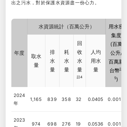
出之污水，對於保護水資源盡一份心力。
水資源統計（百萬公升）
用水密
集度
回
(百萬
排
耗
收
人均
年度
公升/
取水
水
水
水
用水
百萬新
量
量
量
量
量
註
台幣
註4
5
)
2024
1,165
839
358
32
0.0405
0.0018
年
2023
974
698
276
19
0.0536
0.0019