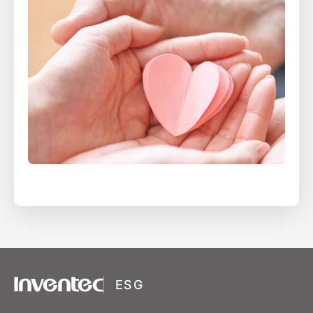
XSRF Token
Google Fonts
Google Recaptcha
ESG