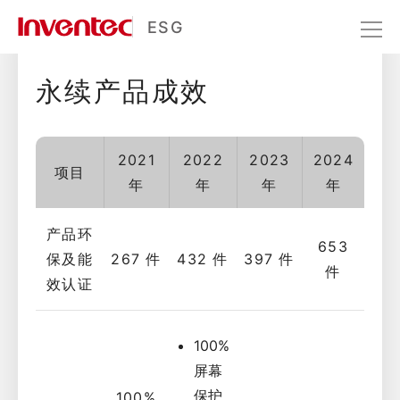
绿色产品与材料
ESG
永续产品成效
驱动创新
永续产品
绿色产品与材料
2021
2022
2023
2024
项目
年
年
年
年
产品环
653
保及能
267 件
432 件
397 件
件
效认证
100%
屏幕
保护
100%