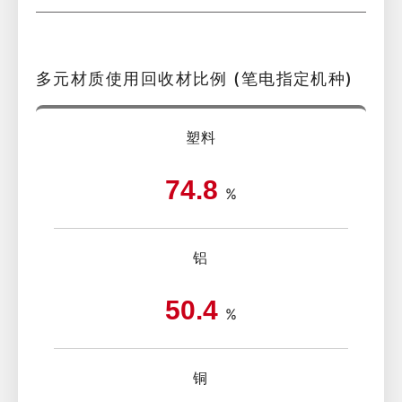
多元材质使用回收材比例 (笔电指定机种)
塑料
74.8
%
铝
50.4
%
铜