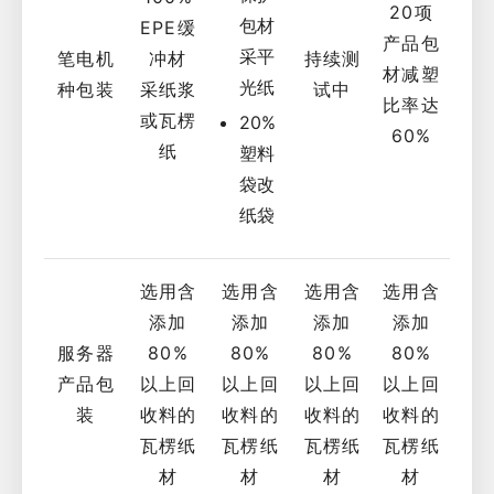
20项
包材
EPE缓
产品包
采平
笔电机
冲材
持续测
材减塑
光纸
种包装
采纸浆
试中
比率达
或瓦楞
20%
60%
纸
塑料
袋改
纸袋
选用含
选用含
选用含
选用含
添加
添加
添加
添加
服务器
80%
80%
80%
80%
产品包
以上回
以上回
以上回
以上回
装
收料的
收料的
收料的
收料的
瓦楞纸
瓦楞纸
瓦楞纸
瓦楞纸
材
材
材
材