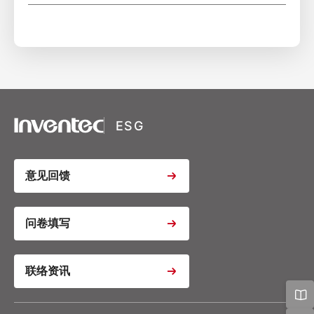
XSRF Token
Google Fonts
Google Recaptcha
ESG
Youtube Video Iframe
意见回馈
Youtube Video Iframe
问卷填写
联络资讯
Youtube Video Iframe
Google Analytics
Google Tag Manager