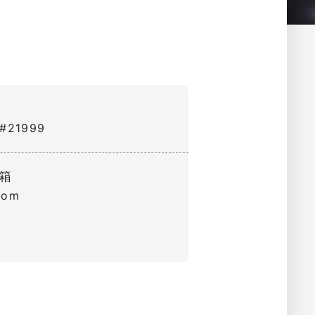
 #21999
箱
com