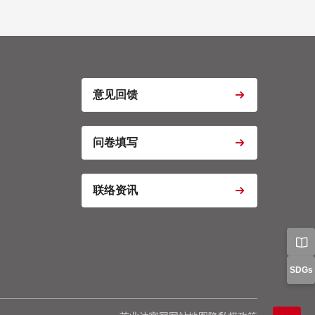
s
ptcha
意见回馈
o Iframe
问卷填写
o Iframe
联络资讯
o Iframe
tics
Manager
好设置
SDGs
确认我的选择
全部拒绝
同意全部