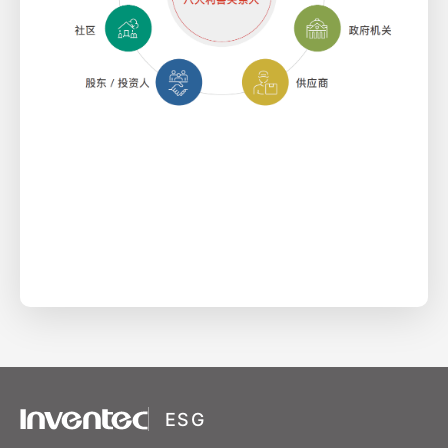
XSRF Token
Google Fonts
Google Recaptcha
ESG