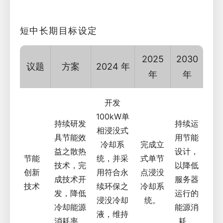
短中长期目标设定
2025
2030
议题
方案
2024 年
年
年
开发
100kW单
持续研发
持续运
相浸没式
具节能效
用节能
冷却系
完成立
益之散热
设计，
节能
统，并采
式单节
技术，完
以降低
创新
用符合永
点浸没
成技术开
服务器
技术
续环保之
冷却系
发，降低
运行的
浸没冷却
统。
冷却能源
能源消
液，维持
消耗率
耗。