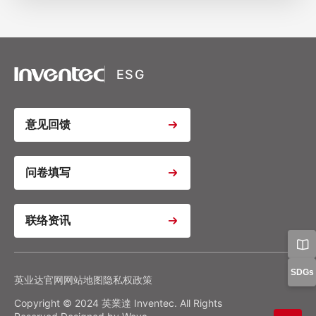
XSRF Token
Google Fonts
Google Recaptcha
ESG
Youtube Video Iframe
意见回馈
Youtube Video Iframe
问卷填写
联络资讯
Youtube Video Iframe
Google Analytics
Google Tag Manager
隐私政策
偏好设置
SDGs
英业达官网
网站地图
隐私权政策
Copyright © 2024 英業達 Inventec. All Rights
确认我的选择
全部拒绝
同意全部