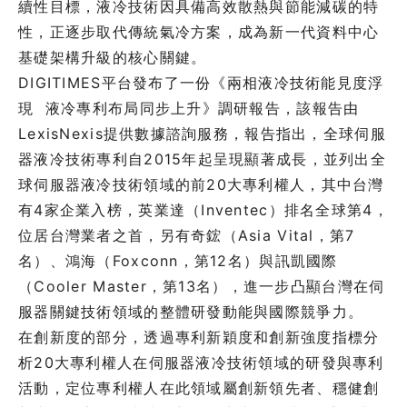
續性目標，液冷技術因具備高效散熱與節能減碳的特
性，正逐步取代傳統氣冷方案，成為新一代資料中心
基礎架構升級的核心關鍵。
DIGITIMES平台發布了一份《兩相液冷技術能見度浮
現 液冷專利布局同步上升》調研報告，該報告由
LexisNexis提供數據諮詢服務，報告指出，全球伺服
器液冷技術專利自2015年起呈現顯著成長，並列出全
球伺服器液冷技術領域的前20大專利權人，其中台灣
有4家企業入榜，英業達（Inventec）排名全球第4，
位居台灣業者之首，另有奇鋐（Asia Vital，第7
名）、鴻海（Foxconn，第12名）與訊凱國際
（Cooler Master，第13名），進一步凸顯台灣在伺
服器關鍵技術領域的整體研發動能與國際競爭力。
在創新度的部分，透過專利新穎度和創新強度指標分
析20大專利權人在伺服器液冷技術領域的研發與專利
活動，定位專利權人在此領域屬創新領先者、穩健創